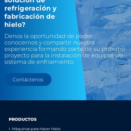
refrigeración y
fabricación de
hielo?
Denos la oportunidad de poder
conocernos y compartir nuestra
experiencia formando parte de su próximo
proyecto para la instalación de equipos y/o
sistema de enfriamiento.
Contáctenos
PRODUCTOS
Máquinas para Hacer Hielo