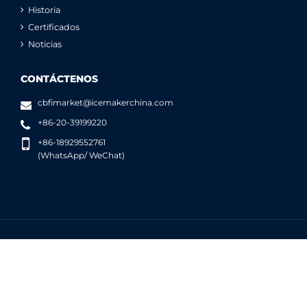
Historia
Certificados
Noticias
CONTÁCTENOS
cbfimarket@icemakerchina.com
+86-20-39199220
+86-18929552761
(WhatsApp/ WeChat)