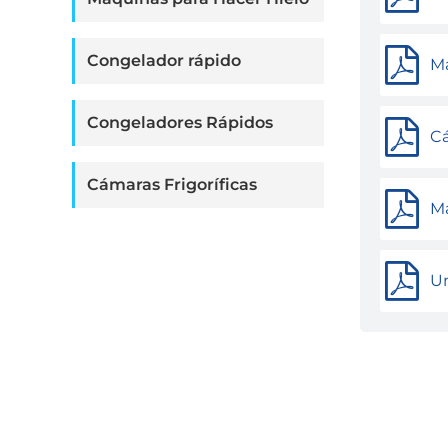
Congelador rápido
Má
Congeladores Rápidos
Cá
Cámaras Frigoríficas
Má
Un