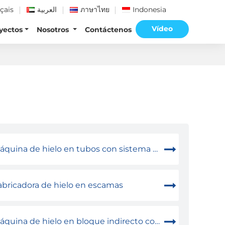
çais
العربية
ภาษาไทย
Indonesia
Vídeo
yectos
Nosotros
Contáctenos
quina de hielo en tubos con sistema de amoníaco
abricadora de hielo en escamas
quina de hielo en bloque indirecto con agua salada