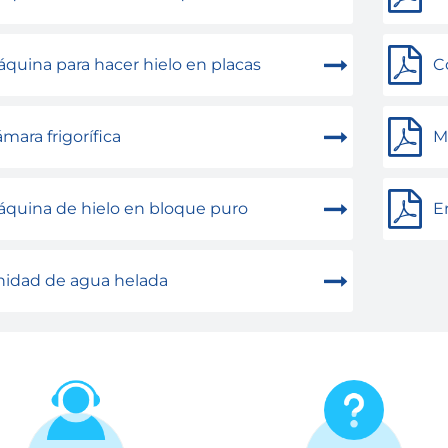
quina para hacer hielo en placas
C
mara frigorífica
Má
quina de hielo en bloque puro
E
idad de agua helada