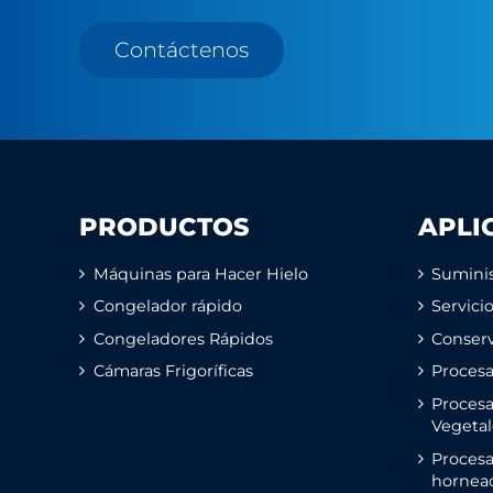
Contáctenos
PRODUCTOS
APLI
Máquinas para Hacer Hielo
Suminis
Congelador rápido
Servici
Congeladores Rápidos
Conserv
Cámaras Frigoríficas
Proces
Procesa
Vegetal
Proces
hornea