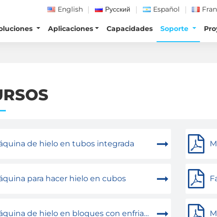
English
Русский
Español
Fran
oluciones
Aplicaciones
Capacidades
Soporte
Pro
URSOS
quina de hielo en tubos integrada
Má
quina para hacer hielo en cubos
F
quina de hielo en bloques con enfriamiento directo
Má