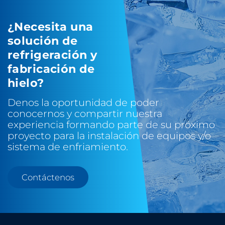
¿Necesita una
solución de
refrigeración y
fabricación de
hielo?
Denos la oportunidad de poder
conocernos y compartir nuestra
experiencia formando parte de su próximo
proyecto para la instalación de equipos y/o
sistema de enfriamiento.
Contáctenos