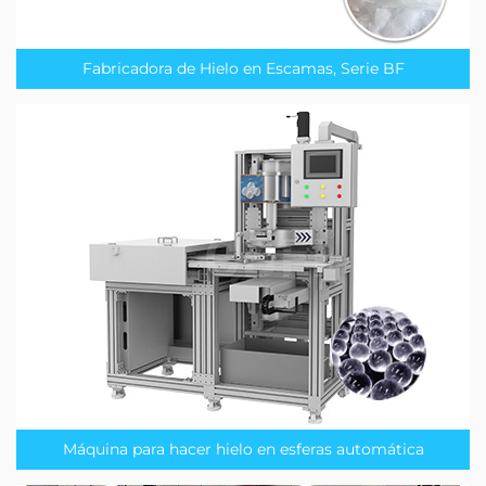
Fabricadora de Hielo en Escamas, Serie BF
Máquina para hacer hielo en esferas automática