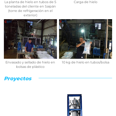
La planta de hielo en tubos de 5
Carga de hielo
toneladas del cliente en Saipán
(torre de refrigeración en el
exterior)
Envasado y sellado de hielo en
10 kg de hielo en tubos/bolsa
bolsas de plástico
Proyectos