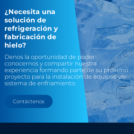
¿Necesita una
solución de
refrigeración y
fabricación de
hielo?
Denos la oportunidad de poder
conocernos y compartir nuestra
experiencia formando parte de su próximo
proyecto para la instalación de equipos y/o
sistema de enfriamiento.
Contáctenos