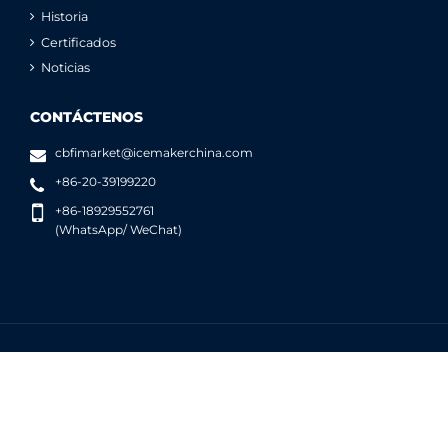
Historia
Certificados
Noticias
CONTÁCTENOS
cbfimarket@icemakerchina.com
+86-20-39199220
+86-18929552761
(WhatsApp/ WeChat)