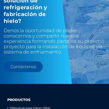
solución de
refrigeración y
fabricación de
hielo?
Denos la oportunidad de poder
conocernos y compartir nuestra
experiencia formando parte de su próximo
proyecto para la instalación de equipos y/o
sistema de enfriamiento.
Contáctenos
PRODUCTOS
Máquinas para Hacer Hielo