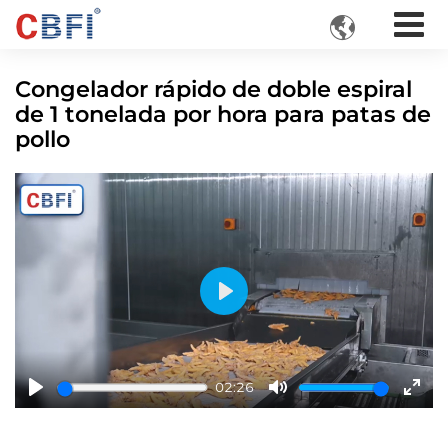

Congelador rápido de doble espiral
de 1 tonelada por hora para patas de
pollo
Play
02:26
Play
Mute
Ente
fulls