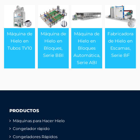
Máquina de
Máquina de
Máquina de
Fabricadora
Hielo en
Hielo en
Hielo en
de Hielo en
Tubos TV10
Bloques,
Bloques
Escamas,
Serie BBI
Automática,
Serie BF
Serie ABI
PRODUCTOS
Máquinas para Hacer Hielo
Congelador rápido
Congeladores Rápidos