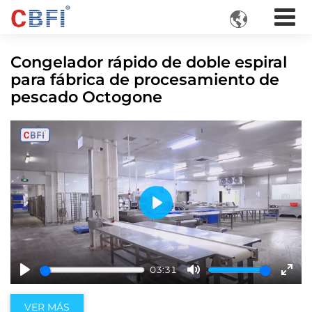

Congelador rápido de doble espiral
para fábrica de procesamiento de
pescado Octogone
Play
03:31
Play
Mute
Ente
fulls
VER MÁS