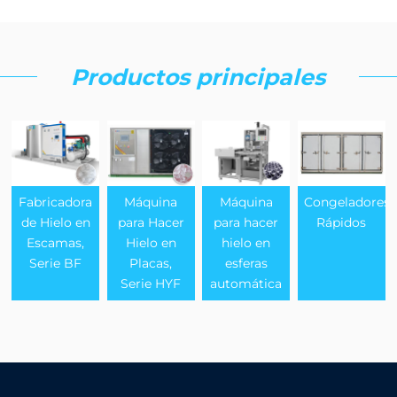
Productos principales
Fabricadora
Máquina
Máquina
Congeladores
de Hielo en
para Hacer
para hacer
Rápidos
Escamas,
Hielo en
hielo en
Serie BF
Placas,
esferas
Serie HYF
automática