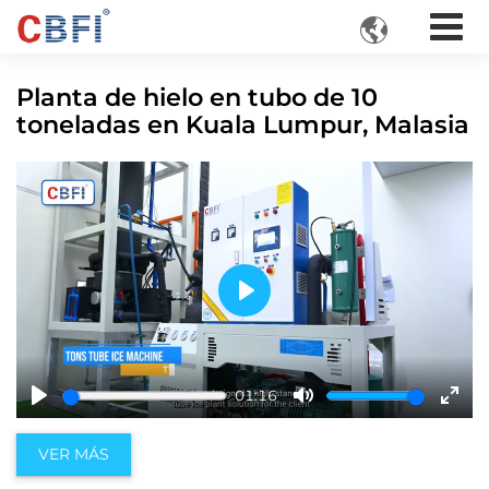

Planta de hielo en tubo de 10
toneladas en Kuala Lumpur, Malasia
Play
01:16
Play
Mute
Ente
fulls
VER MÁS