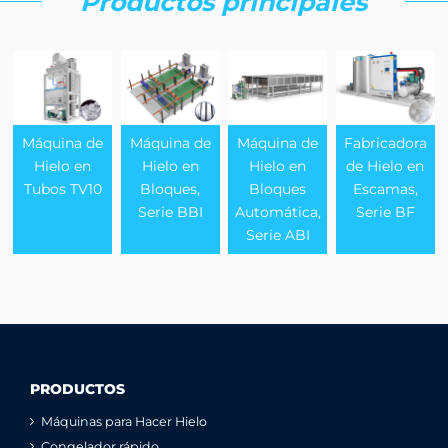
Productos principales
Máquina de
Máquina de
Máquina de
Fabricadora
Hielo en
Hielo en
Hielo en
de Hielo en
Tubos TV10
Bloques,
Bloques
Escamas,
Serie BBI
Automática,
Serie BF
Serie ABI
PRODUCTOS
Máquinas para Hacer Hielo
Congelador rápido