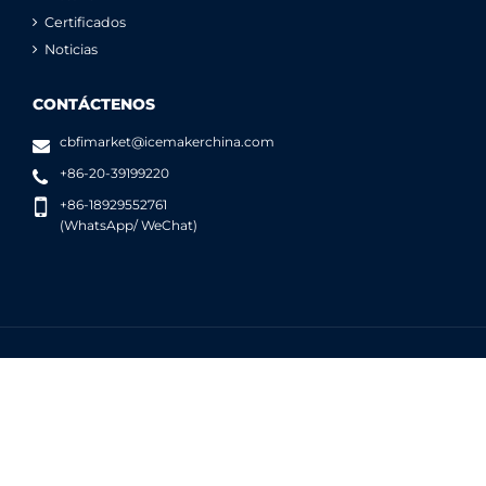
Certificados
Noticias
CONTÁCTENOS
cbfimarket@icemakerchina.com
+86-20-39199220
+86-18929552761
(WhatsApp/ WeChat)