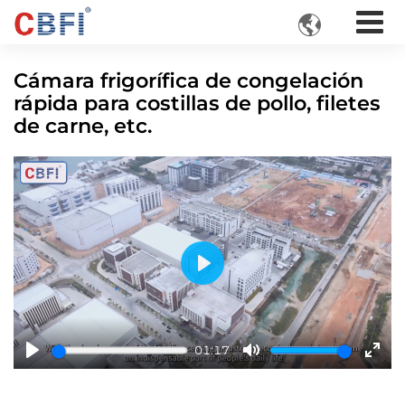

Cámara frigorífica de congelación
rápida para costillas de pollo, filetes
de carne, etc.
Play
01:17
Play
Mute
Ente
fulls