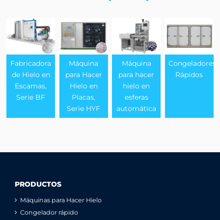
Fabricadora
Máquina
Máquina
Congeladores
de Hielo en
para Hacer
para hacer
Rápidos
Escamas,
Hielo en
hielo en
Serie BF
Placas,
esferas
Serie HYF
automática
PRODUCTOS
Máquinas para Hacer Hielo
Congelador rápido