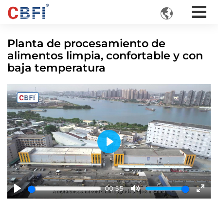

Planta de procesamiento de
alimentos limpia, confortable y con
baja temperatura
Play
00:55
Play
Mute
Ente
fulls