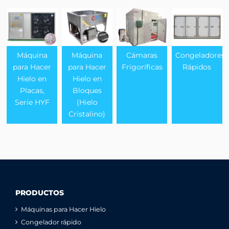
Máquina
Máquina
Cámaras
Congeladores
para Hacer
para Hacer
Frigoríficas
Rápidos
Hielo en
Hielo en
Placas,
Bloques
Serie HYF
(Hielo
Cristalino)
PRODUCTOS
Máquinas para Hacer Hielo
Congelador rápido