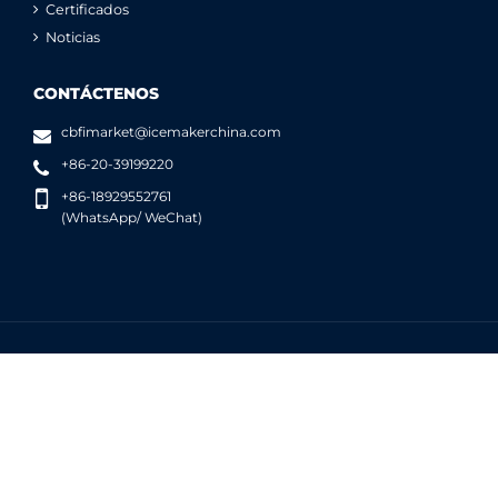
Certificados
Noticias
CONTÁCTENOS
cbfimarket@icemakerchina.com
+86-20-39199220
+86-18929552761
(WhatsApp/ WeChat)