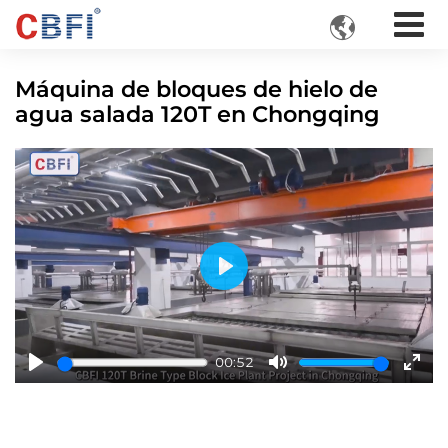

Máquina de bloques de hielo de
agua salada 120T en Chongqing
Play
00:52
Play
Mute
Ente
fulls