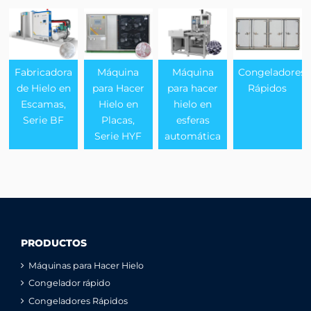
Fabricadora
Máquina
Máquina
Congeladores
de Hielo en
para Hacer
para hacer
Rápidos
Escamas,
Hielo en
hielo en
Serie BF
Placas,
esferas
Serie HYF
automática
PRODUCTOS
Máquinas para Hacer Hielo
Congelador rápido
Congeladores Rápidos