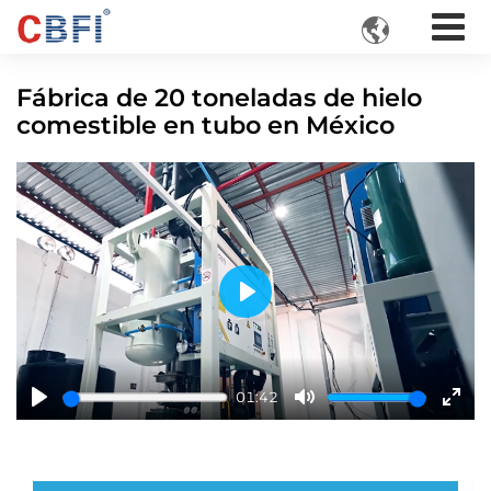

Fábrica de 20 toneladas de hielo
comestible en tubo en México
Play
01:42
Play
Mute
Ente
fulls