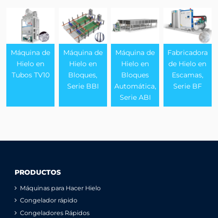
Máquina de
Máquina de
Máquina de
Fabricadora
Hielo en
Hielo en
Hielo en
de Hielo en
Tubos TV10
Bloques,
Bloques
Escamas,
Serie BBI
Automática,
Serie BF
Serie ABI
PRODUCTOS
Máquinas para Hacer Hielo
Congelador rápido
Congeladores Rápidos