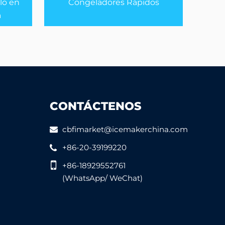
lo en
Congeladores Rápidos
a
CONTÁCTENOS
cbfimarket@icemakerchina.com
+86-20-39199220
+86-18929552761
(WhatsApp/ WeChat)