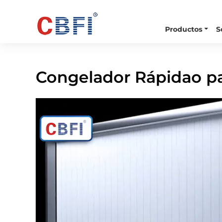
Productos
S
Inicio
Vídeo
Congelador Rápidao Para Aliment
Congelador Rápidao p