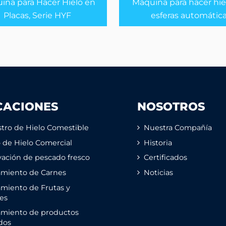
ina para Hacer Hielo en
Máquina para hacer hie
Placas, Serie HYF
esferas automátic
CACIONES
NOSOTROS
tro de Hielo Comestible
Nuestra Compañía
o de Hielo Comercial
Historia
ación de pescado fresco
Certificados
amiento de Carnes
Noticias
miento de Frutas y
es
amiento de productos
dos