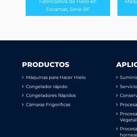
Fabricadora de Hielo en
Máqu
Escamas, Serie BF
PRODUCTOS
APLI
Máquinas para Hacer Hielo
Suminis
Congelador rápido
Servici
Congeladores Rápidos
Conserv
Cámaras Frigoríficas
Proces
Procesa
Vegetal
Proces
hornea