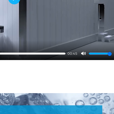
Play
00:45
Mute