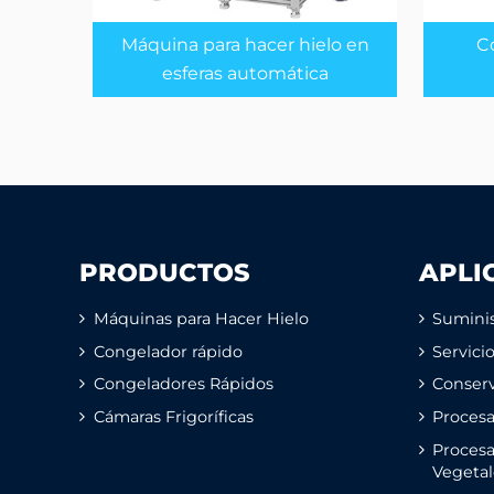
Máquina para hacer hielo en
C
esferas automática
PRODUCTOS
APLI
Máquinas para Hacer Hielo
Suminis
Congelador rápido
Servici
Congeladores Rápidos
Conserv
Cámaras Frigoríficas
Proces
Procesa
Vegetal