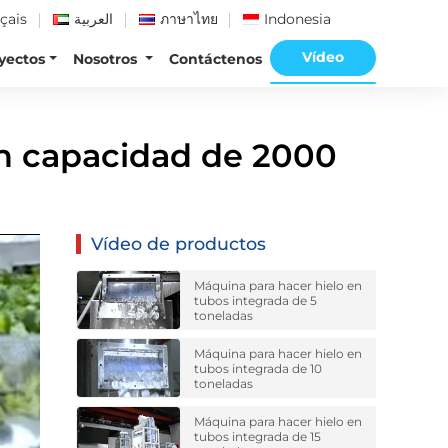
çais
العربية
ภาษาไทย
Indonesia
Vídeo
yectos
Nosotros
Contáctenos
on capacidad de 2000
Vídeo de productos
Máquina para hacer hielo en
tubos integrada de 5
toneladas
Máquina para hacer hielo en
tubos integrada de 10
toneladas
Máquina para hacer hielo en
tubos integrada de 15