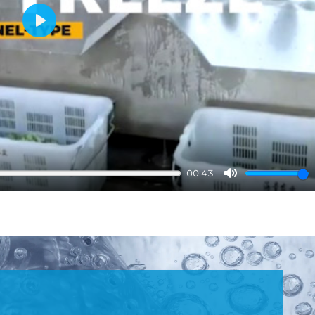
Play
00:43
Mute