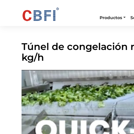
Productos
S
Inicio
Vídeo
Túnel De Congelación Rápida IQF
Túnel de congelación 
kg/h