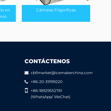
lo en
Cámaras Frigoríficas
ino)
CONTÁCTENOS
cbfimarket@icemakerchina.com
+86-20-39199220
+86-18929552761
(WhatsApp/ WeChat)