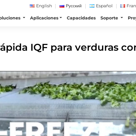
English
Русский
Español
Fran
oluciones
Aplicaciones
Capacidades
Soporte
Pro
 Para Verduras Con Capacidad De 2000 Kg/h
rápida IQF para verduras c