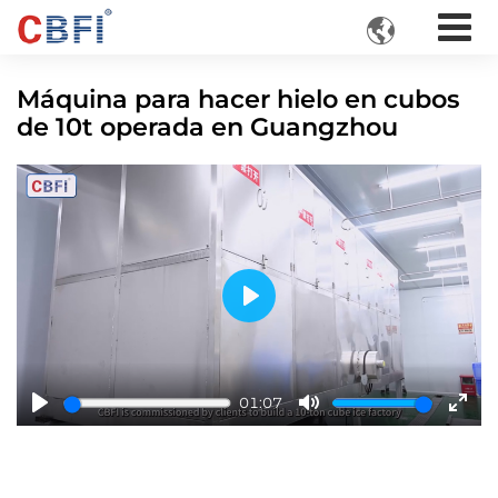

Máquina para hacer hielo en cubos
de 10t operada en Guangzhou
Play
01:07
Play
Mute
Ente
fulls