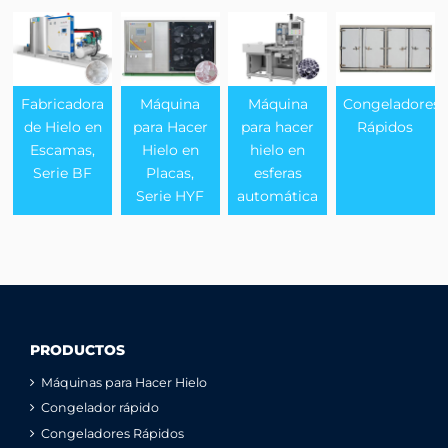
Fabricadora
Máquina
Máquina
Congeladores
de Hielo en
para Hacer
para hacer
Rápidos
Escamas,
Hielo en
hielo en
Serie BF
Placas,
esferas
Serie HYF
automática
PRODUCTOS
Máquinas para Hacer Hielo
Congelador rápido
Congeladores Rápidos