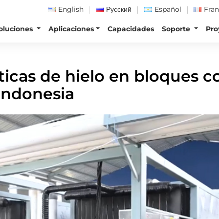
English
Русский
Español
Fran
oluciones
Aplicaciones
Capacidades
Soporte
Pro
o En Bloques Con Capacidad De 15 Toneladas En Tarakan, Indon
cas de hielo en bloques c
Indonesia