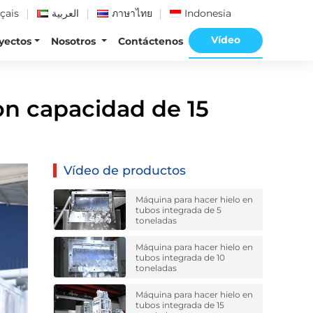
çais
العربية
ภาษาไทย
Indonesia
Vídeo
yectos
Nosotros
Contáctenos
esia
on capacidad de 15
Vídeo de productos
Máquina para hacer hielo en
tubos integrada de 5
toneladas
Máquina para hacer hielo en
tubos integrada de 10
toneladas
Máquina para hacer hielo en
tubos integrada de 15