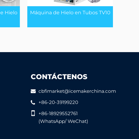
e Hielo
Máquina de Hielo en Tubos TV10
CONTÁCTENOS
cbfimarket@icemakerchina.com
+86-20-39199220
+86-18929552761
(WhatsApp/ WeChat)