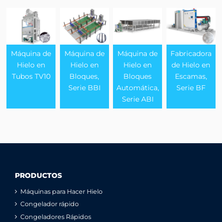
Máquina de
Máquina de
Máquina de
Fabricadora
Hielo en
Hielo en
Hielo en
de Hielo en
Tubos TV10
Bloques,
Bloques
Escamas,
Serie BBI
Automática,
Serie BF
Serie ABI
PRODUCTOS
Máquinas para Hacer Hielo
Congelador rápido
Congeladores Rápidos