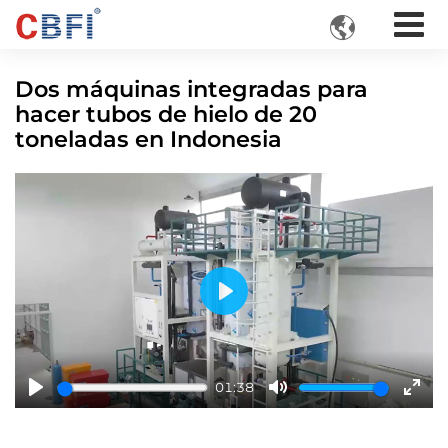

Dos máquinas integradas para
hacer tubos de hielo de 20
toneladas en Indonesia
Play
01:38
Play
Mute
Ente
fulls