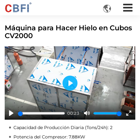

Máquina para Hacer Hielo en Cubos
CV2000
Play
00:23
Play
Mute
Ente
fulls
Capacidad de Producción Diaria (Tons/24h): 2
Potencia del Compresor: 7.88KW