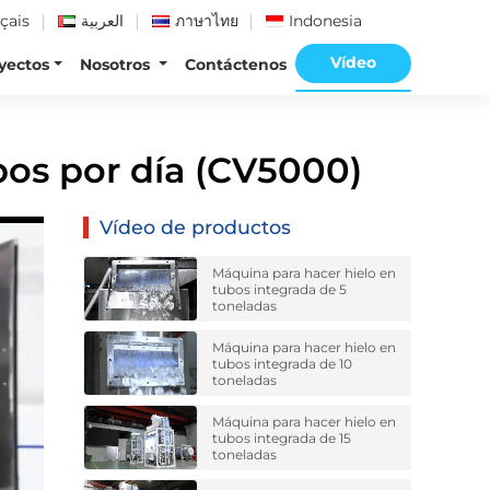
çais
العربية
ภาษาไทย
Indonesia
Vídeo
yectos
Nosotros
Contáctenos
bos por día (CV5000)
Vídeo de productos
Máquina para hacer hielo en
tubos integrada de 5
toneladas
Máquina para hacer hielo en
tubos integrada de 10
toneladas
Máquina para hacer hielo en
tubos integrada de 15
toneladas