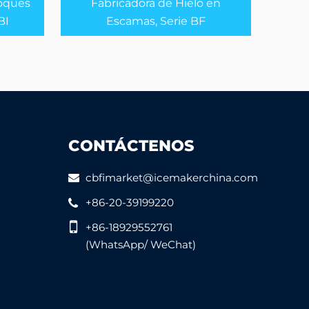
oques
Fabricadora de Hielo en
BI
Escamas, Serie BF
CONTÁCTENOS
cbfimarket@icemakerchina.com
+86-20-39199220
+86-18929552761
(WhatsApp/ WeChat)