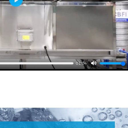
Play
01:04
Mute