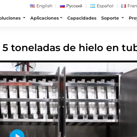
English
Русский
Español
Fran
oluciones
Aplicaciones
Capacidades
Soporte
Pro
s De Hielo En Tubos Por Día (CV5000)
5 toneladas de hielo en tu