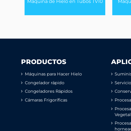
Máquina de Hielo en Tubos TV10
Máqui
PRODUCTOS
APLI
Máquinas para Hacer Hielo
Suminis
Congelador rápido
Servici
Congeladores Rápidos
Conserv
Cámaras Frigoríficas
Proces
Procesa
Vegetal
Proces
hornea