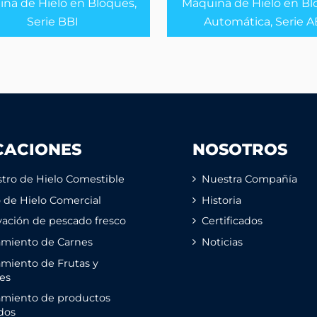
na de Hielo en Bloques,
Máquina de Hielo en Bl
Serie BBI
Automática, Serie A
CACIONES
NOSOTROS
tro de Hielo Comestible
Nuestra Compañía
o de Hielo Comercial
Historia
ación de pescado fresco
Certificados
amiento de Carnes
Noticias
miento de Frutas y
es
amiento de productos
dos