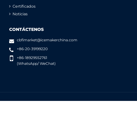
Certificados
Noticias
CONTÁCTENOS
cbfimarket@icemakerchina.com
+86-20-39199220
+86-18929552761
(WhatsApp/ WeChat)