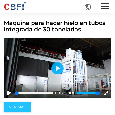

Máquina para hacer hielo en tubos
integrada de 30 toneladas
Play
00:38
Play
Mute
Ente
fulls
VER MÁS